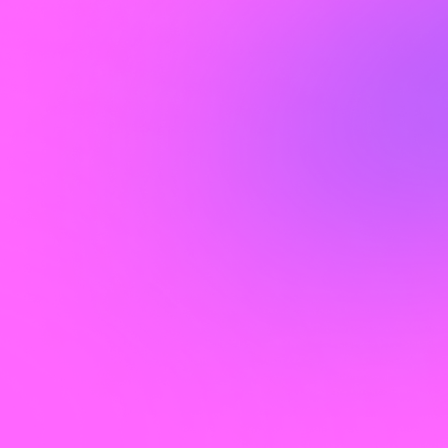
Плюсы:
Высокая лояльность аудитории
(пользователи Telegram чаще
доверяют рекомендациям из
каналов).
Гибкие форматы: от нативной
рекламы в каналах до Telegram
Ads.
Для каких видов бизнеса подходит
продвижение в Telegram?
Платформа эффективна для:
✔ B2B (IT, SaaS, юридические и
финансовые услуги) – аудитория
активно ищет экспертизу.
✔ E-commerce (нишевые магазины,
премиум-товары) – высокий CTR на
товарные подборки.
✔ Девелоперы и недвижимость –
каналы с актуальными предложениями
собирают лояльную аудиторию.
✔ Образование и курсы – спрос на
контент в формате «обучение +
комьюнити».