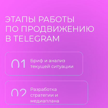
ФОРМАТЫ
ПРОДВИЖЕНИЯ
В TELEGRAM
Реклама в тематических
каналах
Размещение постов в популярных
каналах с релевантной аудиторией.
Оплата за размещение
Нет ограничения по формату
Можно выбрать локальные
каналы или блоггеров.
Telegram Ads
Внутренняя реклама телеграм,
бюджет от 50 000 руб.
Таргетинг по интересам,
подписчикам каналов