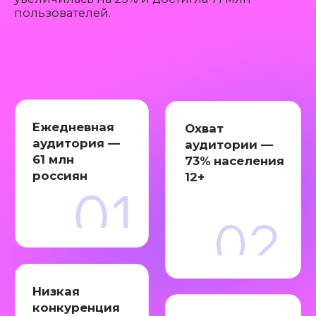
Низкая
конкуренция
Возможность
по сравнению
таргетинга по
с другими
интересам,
площадками
геолокации и
каналам-
конкурентов
Доступ
к платежеспособной
аудитории
ЧТО МЫ УЖЕ