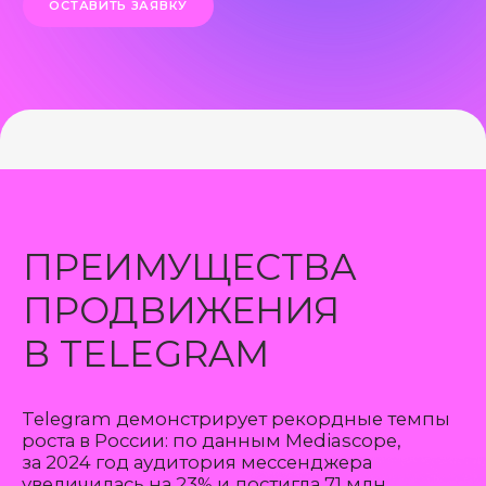
ПРЕИМУЩЕСТВА
ПРОДВИЖЕНИЯ
В TELEGRAM
Telegram демонстрирует рекордные темпы
роста в России: по данным Mediascope,
за 2024 год аудитория мессенджера
увеличилась на 23% и достигла 71 млн
пользователей.
Ежедневная
Охват
аудитория —
аудитории —
61 млн
73% населения
россиян
12+