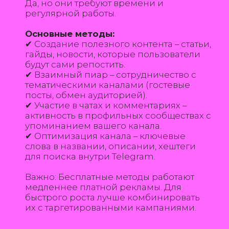
СПОСОБЫ СВЯЗИ
+ 7 343 228 75 12
HELLO@MANYLETTERS.RU
+7
ОТПРАВИТЬ
МЕНЮ
СОЦСЕТИ
КЕЙСЫ
ВКОНТАКТЕ
АГЕНТСТВО
ТЕЛЕГРАМ-КАНАЛ
БЛОГ
YOUTUBE
УСЛУГИ
BEHANCE
КОНТАКТЫ
VC.RU
УСЛУГИ
SEO
ТАРГЕТИРОВАННАЯ РЕКЛАМА
КОНТЕКСТНАЯ РЕКЛАМА