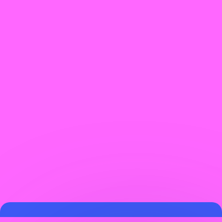
Опционально:
подготовка контента
Размещение
рекламы
Мониторинг
показателей
Вся команда в штате: аккаунт,
образование,
специалист по Telegram,,
финтех,
аналитик, дизайнер, копирайтер
it и многие другие.
и маркетолог на страже вашего
Подготовка отчетов
продвижения.
Рекомендации по
масштабированию