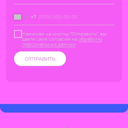
НАШЕЙ РАБОТЕ
ЛЮДИ И КОМПАНИИ,
КОТОРЫЕ УЖЕ РАБОТАЮТ
С НАМИ
В начале работы мы обратились
в Manyletters с целью продвижения
мобильного приложения. Но команда
быстро среагировала на изменения,
и мамы стали продвигать вместо
приложения наш сайт. Работа
команды помогла нам
в продвижении вакансий по поиску
персонала. Мы согласовали все
необходимые детали по рекламе
с менеджером проекта: объявления
и ключевые фразы, а далее настроили
и запустили рекламу. Также ребята
работают с нашей командой
программистов, поэтому технические
корректировки приходят быстро
мы всегда на связи.