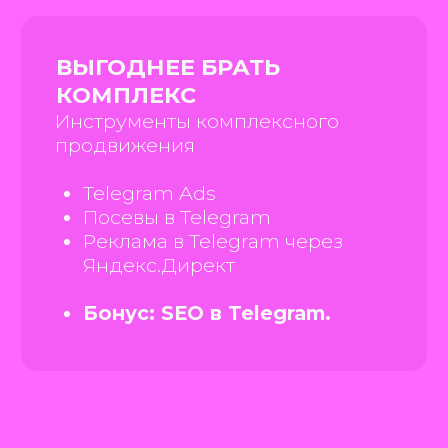
ОТПРАВИТЬ
ПОЧЕМУ МЫ
Команда, которой доверяют Мanyletters —
сертифицированное digital-агентство.
БОЛЬШАЯ КОМАНДА
АНАЛИТИКА
Вся команда в штате: аккаунт,
Регулярно анализи
специалист по Telegram,
клиента по воронке
аналитик, дизайнер, копирайтер
замеряем конверси