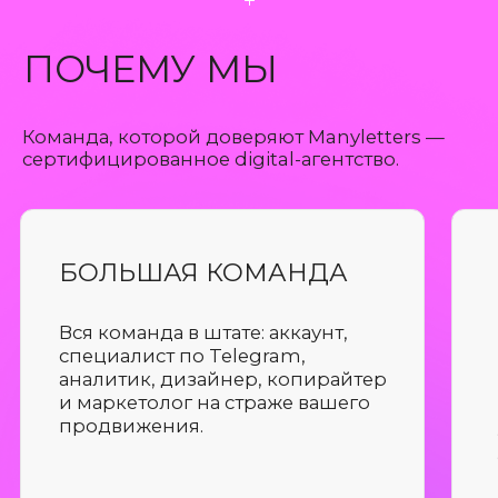
Инна Бондарец
основатель проекта
"Exo"
ОСТАЛИСЬ ВОПРОСЫ?
Что входит в услуги по
продвижению в Telegram?
1. Анализ и стратегия
Проводим комплексный аудит:
Анализ ЦА и конкурентов
Подбор инструментов и каналов
Разработка медиаплана.
2. Создание контента