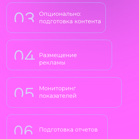
Текстовый формат
объявлений
Оплата за 1000 показов.
Реклама в Telegram
через Яндекс.Директ
Оплата за клик
Текстово-графический
формат объявлений + видео
Таргетинг по подписчикам
каналов и регионам.
SEO в Telegram
Оптимизация названия
и описания канала
Работа с контентом
Увеличение вовлеченности.
ВЫГОДНЕЕ БРАТЬ