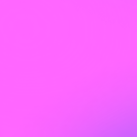
гайды, новости, которые пользователи
будут сами репостить.
✔ Взаимный пиар – сотрудничество с
тематическими каналами (гостевые
посты, обмен аудиторией).
✔ Участие в чатах и комментариях –
активность в профильных сообществах с
упоминанием вашего канала.
✔ Оптимизация канала – ключевые
слова в названии, описании, хештеги
для поиска внутри Telegram.
Важно: Бесплатные методы работают
медленнее платной рекламы. Для
быстрого роста лучше комбинировать
их с таргетированными кампаниями.
Насколько
эффективна реклама в
Telegram?
Эффективность зависит от ниши и
правильной настройки, но в среднем
за счет более низкой конкуренции
стоимость привлечения клиента
выходит дешевле.