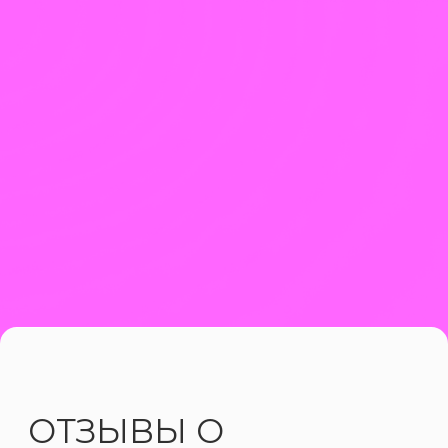
✔ Локальный бизнес (рестораны,
клиники, фитнес) – геотаргетинг в
Telegram точечно привлекает клиентов.
ДЕЛИМСЯ СВОИМ
ОПЫТОМ
Читай
Читай
Слушай
телеграм-
на VC.RU
подкаст
канал
Смотри
Следи в
Следи в ВК
Behance
инстаграме*
*соцсеть,
запрещенная в РФ