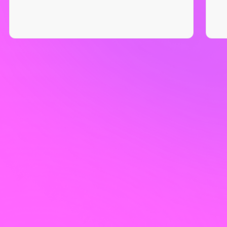
Разрабатываем:
Карту гипотез
Цепляющие текст
Креативные визуалы.
3. Запуск и ведение рекламы
Обеспечиваем:
Размещение рекламы
Сбор статистики и оптимизацию
A/B тестирование креативов.
4. Раскрутка каналов
Помогаем:
Даем рекомендации по контенту
Проводим SEO-оптимизацию канала
Рекомендуем: боты, квизы,
розыгрыши.
Есть ли бесплатные способы
продвижения Telegram?
Да, но они требуют времени и
регулярной работы.
Основные методы:
✔ Создание полезного контента – статьи,