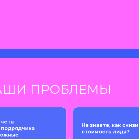
И ПРОБЛЕМЫ
Не знаете, как снизить
ядчика
стоимость лида?
е
ятные?
 РЕШИТЬ
Не контекстом
едины