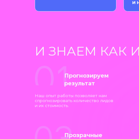
Наш опыт работы позволяет нам
П
спрогнозировать количество лидов
и
и их стоимость.
ю
Прозрачные
отчеты
Ежемесячно корректируем
И
стратегию контекстного
ч
продвижения на основе данных.
у
Держим руку
на пульсе
Ежемесячно корректируем
стратегию контекстного
продвижения на основе данных.