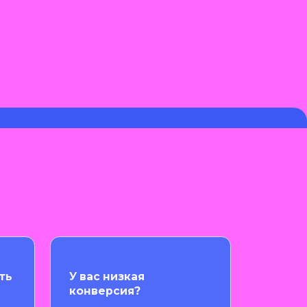
У вас низкая
конверсия?