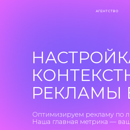
АГЕНТСТВО
АГЕНТСТВО
КЕЙС
КЕЙС
НАСТРОЙКА 
КОНТЕКСТН
РЕКЛАМЫ В
Оптимизируем рекламу по лидам, 
Наша главная метрика — ваша пр
ОСТАВИТЬ ЗАЯВКУ