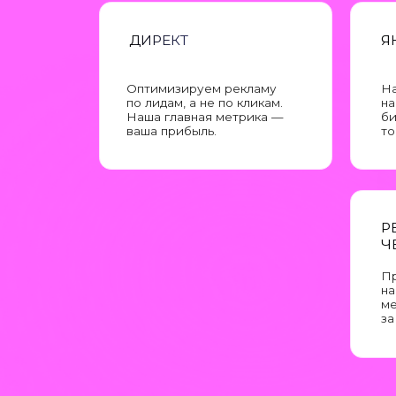
по лидам, а не по кликам.
на карах.
Наша главная метрика —
бизнесам
ваша прибыль.
точками.
РЕКЛАМ
ЧЕРЕЗ 
Привлека
на площа
мессендж
за клики.
ЧТО МЫ УЖЕ СД