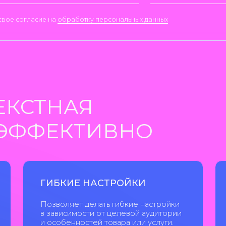
Позволяет делать гибкие настройки
Включает в 
в зависимости от целевой аудитории
стратегии у
и особенностей товара или услуги.
в том числе
конверсии и
действия.
ПРОСОМ
ма будет показываться только заинтересованной аудитори
ваться релевантное объявление. Это позволяет получать
его в лид и быстро окупить все затраты на маркетинг.
О КОНТЕКСТНОЙ РЕКЛ