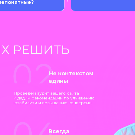
роведем аудит вашего сайта
 дадим рекомендации по улучшению
забилити и повышению конверсии.
Всегда
в контексте
зучаем и анализируем конкурентов,
тобы выгодно отстроиться и быть
никальными.
АНТОН
Ведущий специалист
по контекстной рекламе