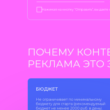
Не ограничивает по минимальному
бюджету для старта (рекомендуемый
бюджет не менее 2000 руб. в день).
РАБОТАЕТ С ГОРЯЧИМ С
При правильной настройке контекстная рекла
На целевой запрос пользователя будет показы
максимально целевой трафик, конвертировать 
ЭТАПЫ РАБОТ П