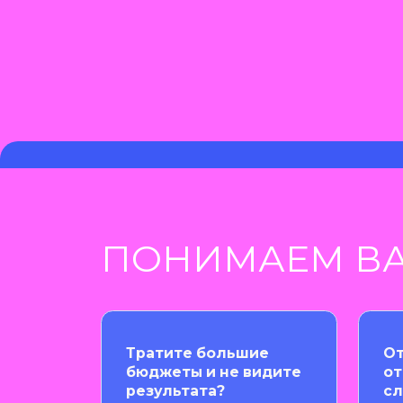
ПОНИМАЕМ ВАШ
Тратите большие
Отчеты
бюджеты и не видите
от подр
результата?
сложны
и непон
И ЗНАЕМ КАК ИХ
Прогнозируем
результат