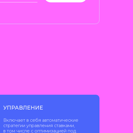
себя автоматические
правления ставками,
 с оптимизацией под
ли оплатой за целевые
и.
АМЕ