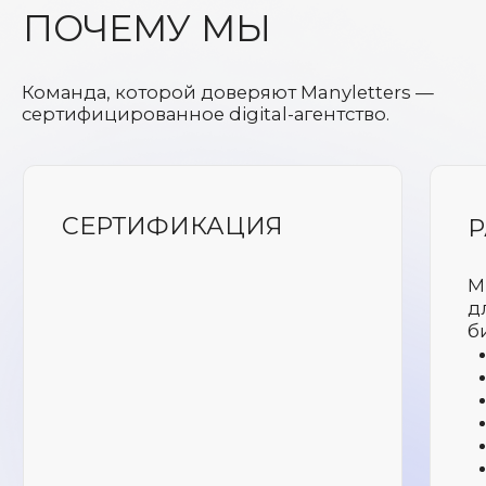
/ аудитории
Смотри
Следи в
Следи в ВК
Behance
инстаграме*
ретагертинг
по интересам
look-alike
по ключевым запросам
*соцсеть,
запрещенная в РФ
по подпискам групп
внешние сегменты
ретаргетинг по базам
/ креативы
текст + видео
текст + баннер
динамические баннеры
вариантов
объявлений
/ дополнительно
ретаргетинг
установка пикселя