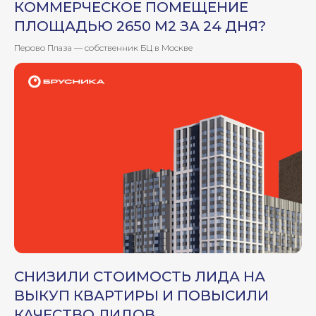
товара на маркетплейсе
КОММЕРЧЕСКОЕ ПОМЕЩЕНИЕ
ПЛОЩАДЬЮ 2650 М2 ЗА 24 ДНЯ?
Привлечь новых
подписчиков в сообщество
Перово Плаза — собственник БЦ в Москве
Запустить рекламу в Дзене
СЕГОДНЯ В СОЦИАЛЬНЫХ СЕТЯХ
УСПЕШНО ПРОДВИГАЮТСЯ
b2b-клиенты
застройщики
товары и услуги
повседневного спроса
салоны красоты
интернет-магазины
СНИЗИЛИ СТОИМОСТЬ ЛИДА НА
ВЫКУП КВАРТИРЫ И ПОВЫСИЛИ
образовательные
учреждения и платформы
КАЧЕСТВО ЛИДОВ