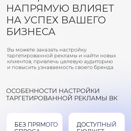
БЕЗ ПРЯМОГО
ДОСТУПНЫЙ
СПРОСА
БЮДЖЕТ
Можно
Невысокий порог
продвигать
входа: тестовый
товары или
бюджет от 1000
услуги, на
руб. в день.
которых нет
прямого
спроса.
ЗАИНТЕРЕСОВАННЫЕ КЛИЕНТЫ
Показывайте свои товары и услуги
активным подписчикам своих
конкурентов.
ЛЕГКИЙ СТАРТ
Вконтакте дает возможность запускать
рекламу даже если у вас нет сайта или
группы.