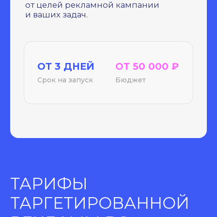
бюджет до 150 000 ₽
/ команда
дизайнер
таргетолог middle
аккаунт-менеджер middle
копирайтер
маркетолог
аналитик
/ цели РК
трафик
лиды
подписки
медийный охват
/ отчетность
еженедельный
ежемесячный отчет