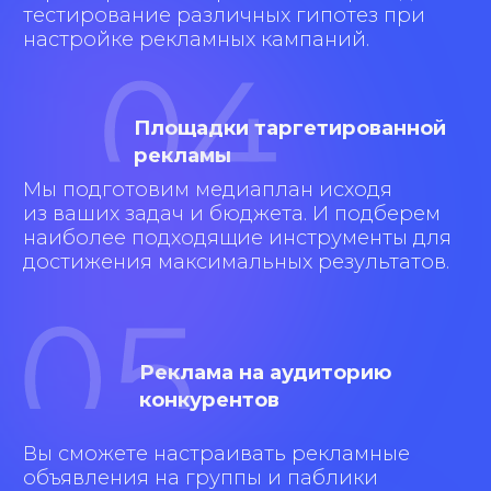
Настройка веб-
аналитики в
Яндекс.Метрике
Установка пикселей
ретаргетинга
Запуск рекламных
кампаний
Тестирование и
оптимизация: управление
ставками, отключение
неэффективных
аудиторий и офферов
Анализ результатов,
подготовка статистики и
рекомендаций с планом
работ