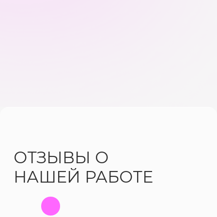
ОТПРАВИТЬ
МЕНЮ
СОЦСЕТИ
КЕЙСЫ
ВКОНТАКТЕ
АГЕНТСТВО
ТЕЛЕГРАМ-КАНАЛ
БЛОГ
YOUTUBE
УСЛУГИ
BEHANCE
КОНТАКТЫ
VC.RU
УСЛУГИ
SEO
ТАРГЕТИРОВАННАЯ РЕКЛАМА
КОНТЕКСТНАЯ РЕКЛАМА
САЙТЫ
РЕКЛАМА В ТЕЛЕГРАМ
SMM
Политика конфиденциальности