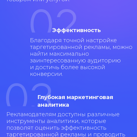
Уточнение цели
заказчика и подробный
брифинг
Анализ рынка,
конкурентов и целевой
аудитории
Расчет медиаплана
проекта в зависимости от
задач и KPI
Создание карты
таргетингов и гипотез
Подготовка объявлений
под сегменты
аудиторий