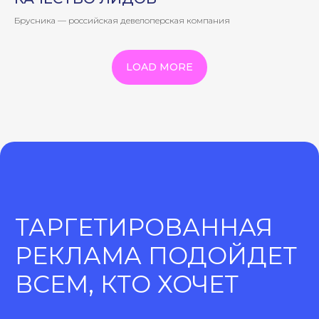
Брусника — российская девелоперская компания
и другие
LOAD MORE
ПРЕИМУЩЕСТВА
ВЕДЕНИЯ
ТАРГЕТИРОВАННОЙ
РЕКЛАМЫ
Точное попадание
в целевую аудиторию
Гибкие настройки таргетированной
рекламы позволят найти пользователей,
которые точно заинтересуются вашим
товаром или услугой.