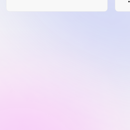
А/В тестирование
рекомендации по сайту
анализ конкурентов
7 рабочих
дней