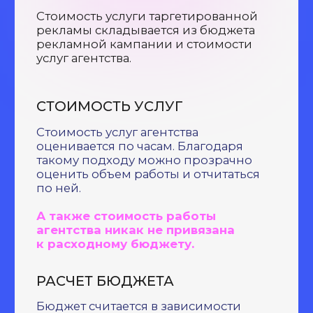
текст + видео
текст + баннер
динамические баннеры
2 варианта объявления
/ дополнительно
ретаргетинг
установка пикселя
А/В тестирование
рекомендации по сайту
анализ конкурентов
3 рабочих дня
ЭФФЕКТИВНЫЙ