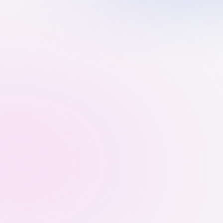
Нажимая на кнопку «Отправить»,
вы даете свое согласие на
обработку
персональных данных
ОТПРАВИТЬ
Нажимая на кнопку “Отправить”, вы даете свое
согласие на обработку персональных данных
Г. ПЕРМЬ, УЛ. КУЙБЫШЕВА,
95Б
СПОСОБЫ СВЯЗИ
+ 7 343 228 75 12
HELLO@MANYLETTERS.RU
+7