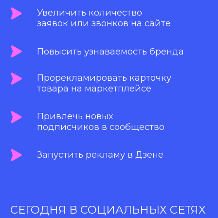
Эффективность
Благодаря точной настройке
таргетированной рекламы, можно
найти максимально
заинтересованную аудиторию
и достичь более высокой
конверсии.
Глубокая маркетинговая
аналитика
Рекламодателям доступны различные
инструменты аналитики, которые
позволят оценить эффективность
таргетированной рекламы и проводить
тестирование различных гипотез при
настройке рекламных кампаний.
Площадки таргетированной
рекламы
Мы подготовим медиаплан исходя
из ваших задач и бюджета. И подберем
наиболее подходящие инструменты для
достижения максимальных результатов.