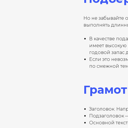
Но не забывайте 
выполнять длинны
В качестве под
имеет высокую 
годовой запас 
Если это невоз
по смежной тем
Грамот
Заголовок. Нап
Подзаголовок —
Основной текст