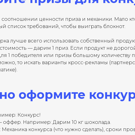
о соотношении ценности приза и механики. Мало кт
й список требований, чтобы выиграть блокнот.
арка лучше всего использовать собственный продукт
стоимость — дарим 1 приз. Если продукт не дорог
для 1 победителя или призы большому количеству 
можно, то искать варианты кросс-рекламы (партнер
атике).
но оформите конку
ример: Конкурс!
 оффер. Например: Дарим 10 кг шоколада.
: Механика конкурса (что нужно сделать), сроки пр