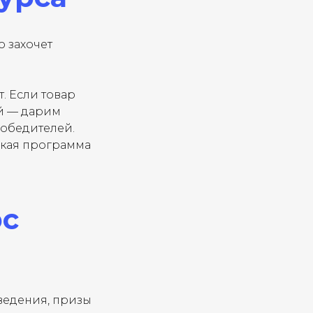
о захочет
. Если товар
ой — дарим
победителей.
ская программа
рс
оведения, призы