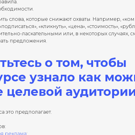
равила.
обходимости.
ить слова, которые снижают охваты. Например, «ко
 «подписаться», «кликнуть», «цена», «стоимость», «рубл
тельно-ласкательными или, в некоторых случаях, с
ть предложения.
тьтесь о том, чтобы
урсе узнало как мож
 целевой аудитори
а это предполагает.
в:
ая реклама
;