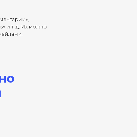
мментарии»,
ь» и т. д. Их можно
майлами.
но
и