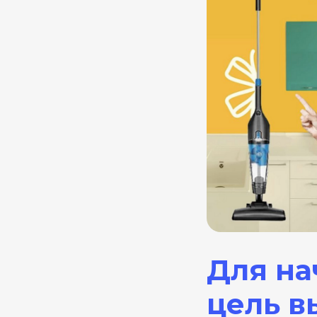
Для на
цель в