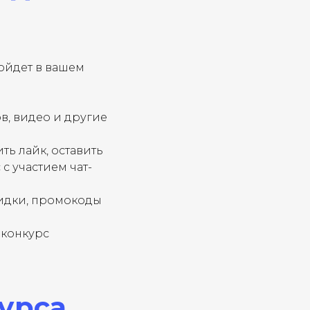
дойдет в вашем
в, видео и другие
ть лайк, оставить
с участием чат-
кидки, промокоды
.
 конкурс
урса