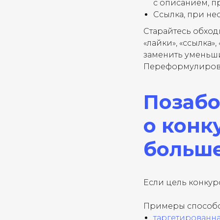
с описанием, п
Ссылка, при не
Старайтесь обход
«лайки», «ссылка»,
заменить уменьши
Переформулирова
Позабо
о конк
больше
Если цель конкурс
Примеры способо
таргетированн