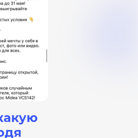
 какую
одя