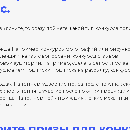
с.
 выясните, то сразу поймете, какой тип конкурса по
нда. Например, конкурсы фотографий или рисунко
лленджи; квизы с вопросами; конкурсы отзывов.
вой аудитории. Например, сделать репост, постави
условием подписки; подписка на рассылку; конкурс 
даж. Например, удвоение приза после покупки; с
ожность принять участие после покупки продукции
ренда. Например, геймификация; легкие механики;
ктивности.
ите призы для конк