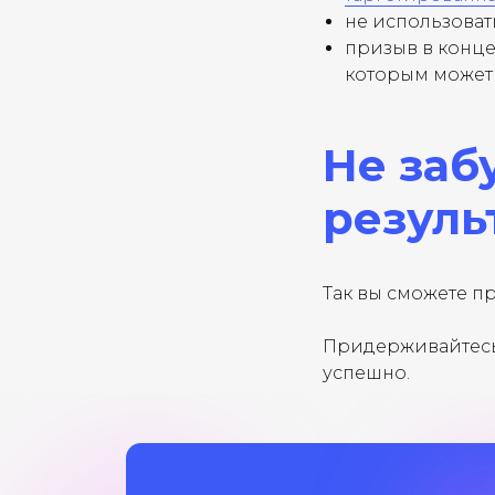
не использоват
призыв в конце
которым может 
БУДЬ В КУРСЕ, ПОД
Не заб
НА РАССЫЛКУ
резуль
Так вы сможете п
Нажимая на кнопку «Отправить», вы даете свое
Придерживайтесь 
успешно.