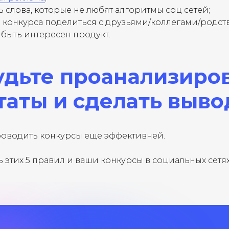
ь слова, которые не любят алгоритмы соц сетей;
 конкурса поделиться с друзьями/коллегами/родст
быть интересен продукт.
ПИСЫВАЙСЯ
удьте проанализиро
таты и сделать выв
+7
роводить конкурсы еще эффективней.
 согласие на
обработку персональных данных
этих 5 правил и ваши конкурсы в социальных сетя