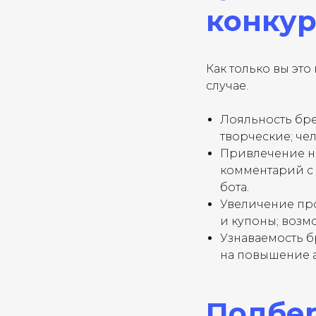
конкур
Как только вы это
случае.
Лояльность бре
творческие; че
Привлечение но
комментарий с 
бота.
Увеличение про
и купоны; возм
Узнаваемость б
на повышение а
Подбер