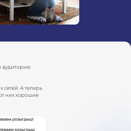
ю аудиторию
 сетей. А теперь
 от них хорошие