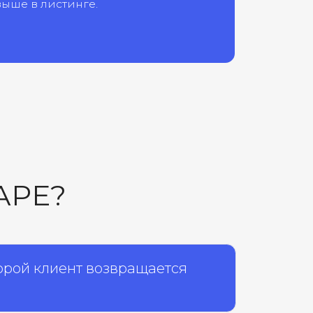
нт возвращается
3
никационная
гия
изненных задач клиента