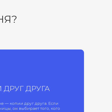
ДРУГА
уг друга. Если
ирает того, кого
нге.