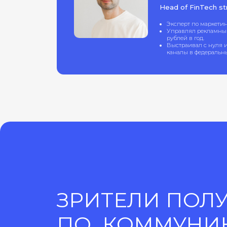
ЗРИТЕЛИ ПОЛУЧ
ПО КОММУНИК
СТРАТЕГИИ
Мы создали готовую коммуникационную стратегию
можно адаптировать под свои цели. В материале вы
выйти из шаблонной коммуникации МФО за счёт с
клиентов по жизненным триггерам и переключитьс
привлечения новых заёмщиков на удержание чере
упреждающие офферы и CRM.
ЗАРЕГИСТРИРОВАТЬСЯ