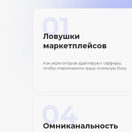
чтобы «переманить» вашу лояльную базу.
04
Омниканальность
на практике
Как правильно связывать Email, Push, СМС
и звонки, чтобы прогревать базу,
а не попадать в спам.