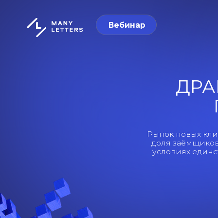
Вебинар
ДРАЙВЕ
ПО
Рынок новых клиентов п
доля заёмщиков, не им
условиях единственна