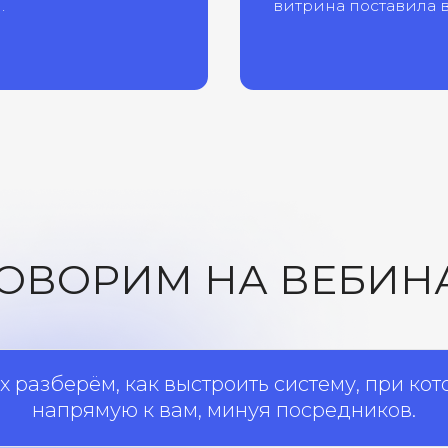
ВОРИМ НА ВЕБИНАРЕ?
ерём, как выстроить систему, при которой клие
апрямую к вам, минуя посредников.
02
0
Бренд как инструмент
Комму
удержания
страте
Зачем вкладываться в узнаваемость, если
Как знание ж