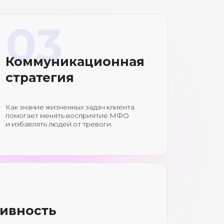
нять восприятие МФО
юдей от тревоги.
ь
ть. На вебинаре