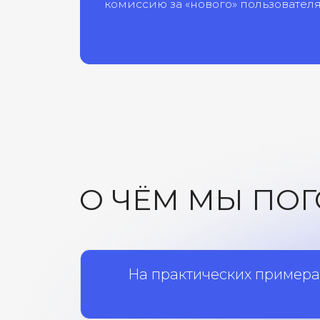
О ЧЁМ МЫ ПОГО
На практических примерах разб
н
01
Ловушки
маркетплейсов
Как агрегаторов адаптируют офферы,