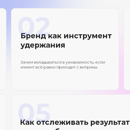
клиент всё равно приходит с витрины.
помогает ме
и избавлять л
05
Как отслеживать результативност
медиа и бренда
Многие отказывают от медийки, потому что непонятно как ее измери
покажем, как это делать и на какие метрики смотреть.