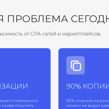
ть от CPA-сетей и маркетплейсов.
ЦИИ
90% КОПИИ ДРУГ 
 повторного
90% игроков на рынке — копии др
а получить
клиент не видит разницы, он выб
витрина поставила выше в листи