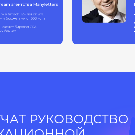
АТ РУКОВОДСТВО
АЦИОННОЙ
, которую
 найдете: как
егментации
я с дорогого
з